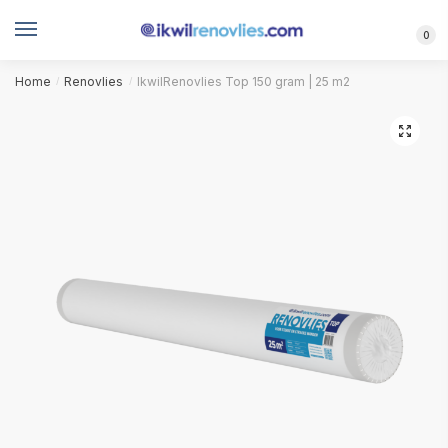
Skip
Skip
to
to
0
navigation
content
Home
Renovlies
IkwilRenovlies Top 150 gram | 25 m2
/
/